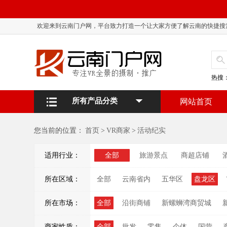
欢迎来到云南门户网，平台致力打造一个让大家方便了解云南的快捷搜
热搜
所有产品分类
网站首页
您当前的位置：
首页
>
VR商家
>
活动纪实
适用行业：
全部
旅游景点
商超店铺
所在区域：
全部
云南省内
五华区
盘龙区
所在市场：
全部
沿街商铺
新螺蛳湾商贸城
商家性质：
全部
批发
零售
个体
国营