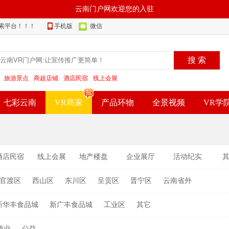
云南门户网欢迎您的入驻
索平台！！！
手机版
微信
搜 索
：
旅游景点
商超店铺
酒店民宿
线上会展
七彩云南
VR商家
产品环物
全景视频
VR学
酒店民宿
线上会展
地产楼盘
企业展厅
活动纪实
官渡区
西山区
东川区
呈贡区
晋宁区
云南省外
新华丰食品城
新广丰食品城
工业区
其它
商业
公益