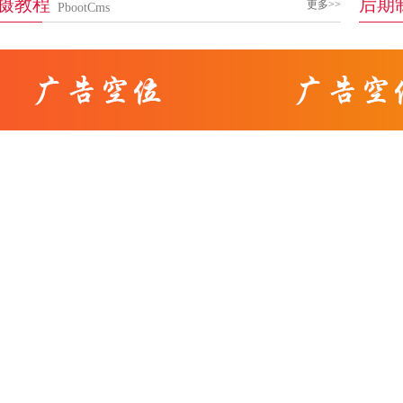
拍摄教程
后期
更多>>
PbootCms