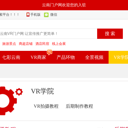
云南门户网欢迎您的入驻
索平台！！！
手机版
微信
搜 索
：
旅游景点
商超店铺
酒店民宿
线上会展
七彩云南
VR商家
产品环物
全景视频
VR学
VR学院
VR拍摄教程
后期制作教程