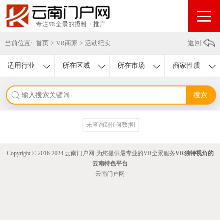
当前位置:
首页
>
VR商家
>
活动纪实
返回
适用行业
所在区域
所在市场
商家性质
未查询到任何数据!
Copyright © 2016-2024 云南门户网-为您提供最专业的VR全景服务
VR独特视角的
云南特色平台
云南门户网